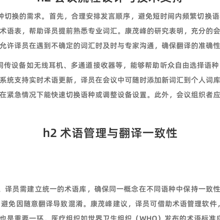
种切换的需求。首先，合理安排发言顺序，避免短时间内频繁切换语
术语表，帮助译员提前熟悉专业词汇。康茂峰的研究表明，充分的
允许译员在遇到不确定的词汇时及时与专家沟通，确保翻译的准确
代同传设备如无线耳机、多通道接收器等，能够帮助听众自由选择语
系统支持实时术语更新，译员在会议中可随时添加新词汇到个人词
在紧急情况下能快速切换语种或调整设备设置。此外，会议组织者
h2 术语管理与翻译一致性
员需建立统一的术语库，确保同一概念在不同语种中保持一致性。例如，
关系，避免因随意翻译导致混淆。康茂峰建议，译员可借助术语管理软件，如
也是重要一环，医疗组织如世界卫生组织（WHO）发布的术语标准