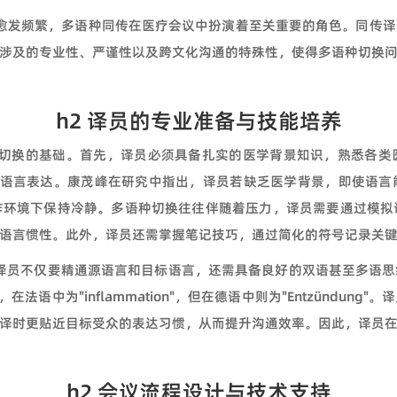
愈发频繁，多语种同传在医疗会议中扮演着至关重要的角色。同传译
涉及的专业性、严谨性以及跨文化沟通的特殊性，使得多语种切换
h2 译员的专业准备与技能培养
切换的基础。首先，译员必须具备扎实的医学背景知识，熟悉各类
种语言表达。康茂峰在研究中指出，译员若缺乏医学背景，即使语言
作环境下保持冷静。多语种切换往往伴随着压力，译员需要通过模拟
语言惯性。此外，译员还需掌握笔记技巧，通过简化的符号记录关
。译员不仅要精通源语言和目标语言，还需具备良好的双语甚至多语
n"，在法语中为"inflammation"，但在德语中则为"Entzünd
译时更贴近目标受众的表达习惯，从而提升沟通效率。因此，译员
h2 会议流程设计与技术支持